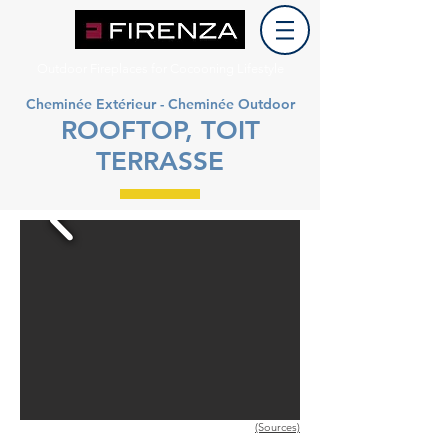
Outdoor Fireplaces for Cocooning Lifestyle
Cheminée Extérieur - Cheminée Outdoor
ROOFTOP, TOIT
TERRASSE
(Sources)