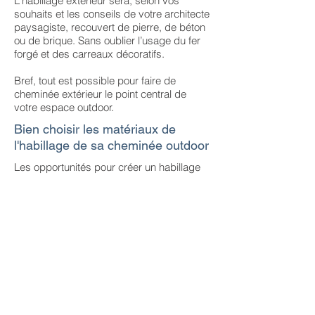
L'habillage extérieur sera, selon vos
souhaits et les conseils de votre architecte
paysagiste, recouvert de pierre, de béton
ou de brique. Sans oublier l’usage du fer
forgé et des carreaux décoratifs.
Bref, tout est possible pour faire de
cheminée extérieur le point central de
votre espace outdoor.
Bien choisir les matériaux de
l'habillage de sa cheminée outdoor
Les opportunités pour créer un habillage
de cheminée extérieur unique et en
parfaite harmonie avec le reste de
l’espace outdoor (terrasse, patio, jardin,
piscine, rooftop…) sont infinies grâce au
très large possibilités offertes par des
matériaux tels que la pierre sous toutes
ses formes, la brique, la roche de rivière,
la dalle, la céramique, le calcaire, le
béton…
La brique vous donnera un attrait