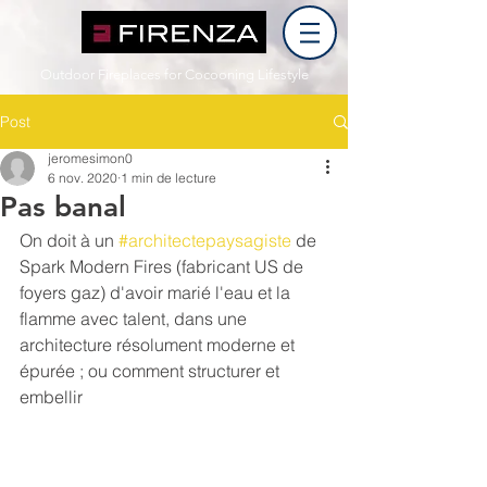
Outdoor Fireplaces for Cocooning Lifestyle
Post
jeromesimon0
6 nov. 2020
1 min de lecture
Pas banal
On doit à un 
#architectepaysagiste
 de 
Spark Modern Fires (fabricant US de 
foyers gaz) d'avoir marié l'eau et la 
flamme avec talent, dans une 
architecture résolument moderne et 
épurée ; ou comment structurer et 
embellir 